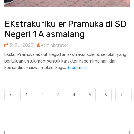
EKstrakurikuler Pramuka di SD
Negeri 1 Alasmalang
31 Juli 2025
Administrator
Ekskul Pramuka adalah kegiatan ekstrakurikuler di sekolah yang
bertujuan untuk membentuk karakter, kepemimpinan, dan
kemandirian siswa melalui kegi...
Read more
1
2
3
4
5
6
7