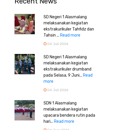
Recent News
SD Negeri 1 Alasmalang
melaksanakan kegiatan
ekstrakurikuler Tahfidz dan
Tahsin ...
Read more
04 Juli 2026
SD Negeri 1 Alasmalang
melaksanakan kegiatan
ekstrakurikuler drumband
pada Selasa, 9 Juni...
Read
more
04 Juli 2026
SDN 1 Alasmalang
melaksanakan kegiatan
upacara bendera rutin pada
hari...
Read more
04 Juni 2026