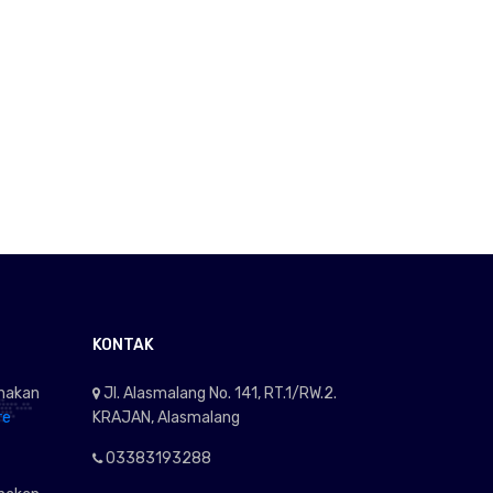
KONTAK
anakan
Jl. Alasmalang No. 141, RT.1/RW.2.
re
KRAJAN, Alasmalang
03383193288