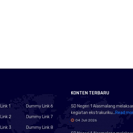
KONTEN TERBARU
ink 1
Dummy Link 6
SD Negeri 1 Alasmalang melaks
kegiatan ekstrakuriku...
Read mo
ink 2
Dummy Link 7
04 Juli 2026
ink 3
Dummy Link 8