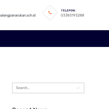
TELEPON:
langpanarukan.sch.id
03383193288