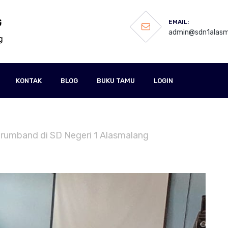
G
EMAIL:
admin@sdn1alasma
g
KONTAK
BLOG
BUKU TAMU
LOGIN
r Drumband di SD Negeri 1 Alasmalang