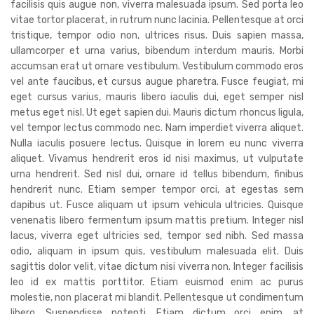
facilisis quis augue non, viverra malesuada ipsum. Sed porta leo
vitae tortor placerat, in rutrum nunc lacinia. Pellentesque at orci
tristique, tempor odio non, ultrices risus. Duis sapien massa,
ullamcorper et urna varius, bibendum interdum mauris. Morbi
accumsan erat ut ornare vestibulum. Vestibulum commodo eros
vel ante faucibus, et cursus augue pharetra. Fusce feugiat, mi
eget cursus varius, mauris libero iaculis dui, eget semper nisl
metus eget nisl. Ut eget sapien dui. Mauris dictum rhoncus ligula,
vel tempor lectus commodo nec. Nam imperdiet viverra aliquet.
Nulla iaculis posuere lectus. Quisque in lorem eu nunc viverra
aliquet. Vivamus hendrerit eros id nisi maximus, ut vulputate
urna hendrerit. Sed nisl dui, ornare id tellus bibendum, finibus
hendrerit nunc. Etiam semper tempor orci, at egestas sem
dapibus ut. Fusce aliquam ut ipsum vehicula ultricies. Quisque
venenatis libero fermentum ipsum mattis pretium. Integer nisl
lacus, viverra eget ultricies sed, tempor sed nibh. Sed massa
odio, aliquam in ipsum quis, vestibulum malesuada elit. Duis
sagittis dolor velit, vitae dictum nisi viverra non. Integer facilisis
leo id ex mattis porttitor. Etiam euismod enim ac purus
molestie, non placerat mi blandit. Pellentesque ut condimentum
libero. Suspendisse potenti. Etiam dictum orci enim, at