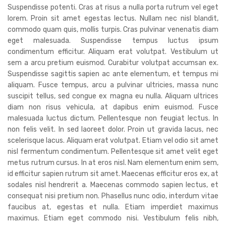
Suspendisse potenti. Cras at risus a nulla porta rutrum vel eget
lorem. Proin sit amet egestas lectus. Nullam nec nisl blandit,
commodo quam quis, mollis turpis. Cras pulvinar venenatis diam
eget malesuada. Suspendisse tempus luctus ipsum
condimentum efficitur. Aliquam erat volutpat. Vestibulum ut
sem a arcu pretium euismod. Curabitur volutpat accumsan ex.
Suspendisse sagittis sapien ac ante elementum, et tempus mi
aliquam. Fusce tempus, arcu a pulvinar ultricies, massa nunc
suscipit tellus, sed congue ex magna eu nulla. Aliquam ultrices
diam non risus vehicula, at dapibus enim euismod. Fusce
malesuada luctus dictum. Pellentesque non feugiat lectus. In
non felis velit. In sed laoreet dolor. Proin ut gravida lacus, nec
scelerisque lacus. Aliquam erat volutpat. Etiam vel odio sit amet
nisl fermentum condimentum. Pellentesque sit amet velit eget
metus rutrum cursus. In at eros nisl. Nam elementum enim sem,
id efficitur sapien rutrum sit amet. Maecenas efficitur eros ex, at
sodales nisl hendrerit a. Maecenas commodo sapien lectus, et
consequat nisi pretium non. Phasellus nunc odio, interdum vitae
faucibus at, egestas et nulla. Etiam imperdiet maximus
maximus. Etiam eget commodo nisi. Vestibulum felis nibh,